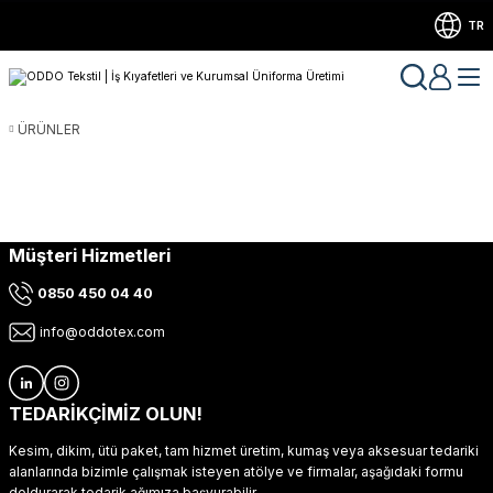
TR
ÜRÜNLER
Müşteri Hizmetleri
0850 450 04 40
info@oddotex.com
TEDARİKÇİMİZ OLUN!
Kesim, dikim, ütü paket, tam hizmet üretim, kumaş veya aksesuar tedariki
alanlarında bizimle çalışmak isteyen atölye ve firmalar, aşağıdaki formu
doldurarak tedarik ağımıza başvurabilir.